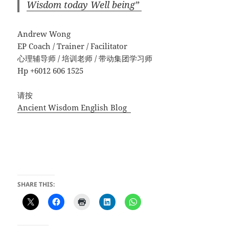
Wisdom today Well being”
Andrew Wong
EP Coach / Trainer / Facilitator
心理辅导师 / 培训老师 / 带动集团学习师
Hp +6012 606 1525
请按
Ancient Wisdom English Blog
SHARE THIS: