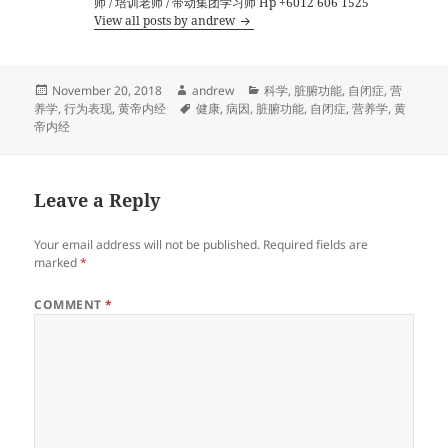
师 / 培训老师 / 带动集团学习师 Hp +6012 606 1525
View all posts by andrew
Posted
Author
Categories
November 20, 2018
andrew
科学
,
脏腑功能
,
自闭症
,
营
on
Tags
养学
,
行为表现
,
黄帝内经
健康
,
病因
,
脏腑功能
,
自闭症
,
营养学
,
黄
帝内经
Leave a Reply
Your email address will not be published.
Required fields are
marked
*
COMMENT
*