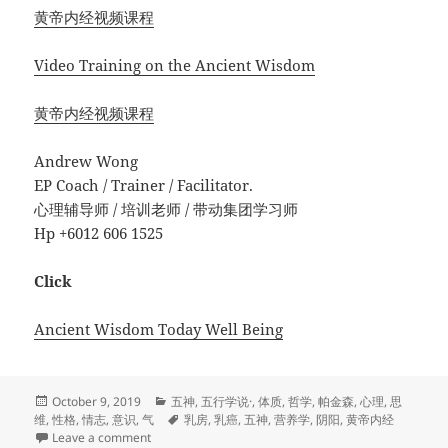
黄帝内经视频课程
Video Training on the Ancient Wisdom
黄帝内经视频课程
Andrew Wong
EP Coach / Trainer / Facilitator.
心理辅导师 / 培训老师 / 带动集团学习师
Hp +6012 606 1525
Click
Ancient Wisdom Today Well Being
Posted
Categories
October 9, 2019
五神
,
五行学说·
,
体质
,
哲学
,
帕金森
,
心理
,
思
on
Tags
维
,
性格
,
情志
,
意识
,
气
乳房
,
乳癌
,
五神
,
营养学
,
阴阳
,
黄帝内经
on 从头到脚说健康 ：乳房与乳癌
Leave a comment