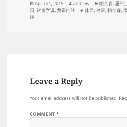
Posted
Author
Categories
April 21, 2019
andrew
帕金森
,
思维
,
on
Tags
阳
,
饮食学说
,
黄帝内经
体质
,
健康
,
帕金森
,
经
Leave a Reply
Your email address will not be published.
Req
COMMENT
*