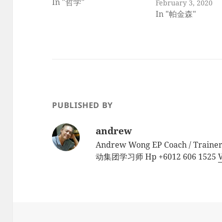
In "哲学"
February 3, 2020
In "帕金森"
PUBLISHED BY
andrew
Andrew Wong EP Coach / Traine
动集团学习师 Hp +6012 606 1525