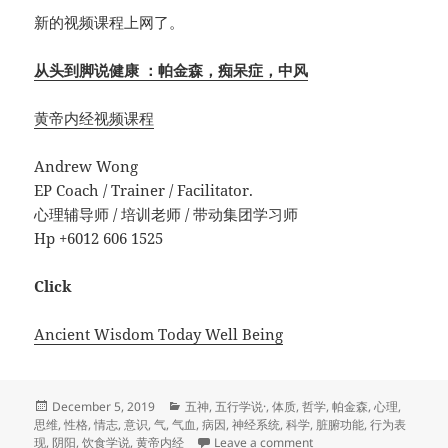
新的视频课程上网了。
从头到脚说健康 ：帕金森，痴呆症，中风
黄帝内经视频课程
Andrew Wong
EP Coach / Trainer / Facilitator.
心理辅导师 / 培训老师 / 带动集团学习师
Hp +6012 606 1525
Click
Ancient Wisdom Today Well Being
Posted
Categories
December 5, 2019
五神
,
五行学说·
,
体质
,
哲学
,
帕金森
,
心理
,
on
思维
,
性格
,
情志
,
意识
,
气
,
气血
,
病因
,
神经系统
,
科学
,
脏腑功能
,
行为表
on 从头到脚说健康 ：
现
,
阴阳
,
饮食学说
,
黄帝内经
Leave a comment