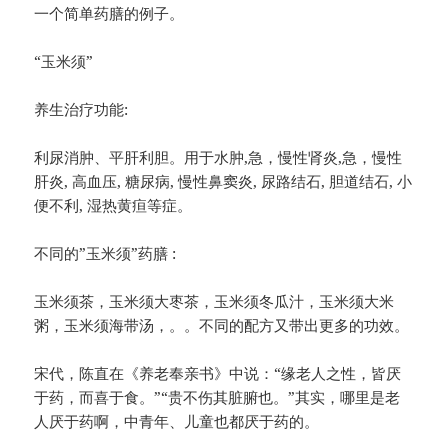
一个简单药膳的例子。
“玉米须”
养生治疗功能:
利尿消肿、平肝利胆。用于水肿,急，慢性肾炎,急，慢性
肝炎, 高血压, 糖尿病, 慢性鼻窦炎, 尿路结石, 胆道结石, 小
便不利, 湿热黄疸等症。
不同的”玉米须”药膳 :
玉米须茶，玉米须大枣茶，玉米须冬瓜汁，玉米须大米
粥，玉米须海带汤，。。不同的配方又带出更多的功效。
宋代，陈直在《养老奉亲书》中说：“缘老人之性，皆厌
于药，而喜于食。”“贵不伤其脏腑也。”其实，哪里是老
人厌于药啊，中青年、儿童也都厌于药的。