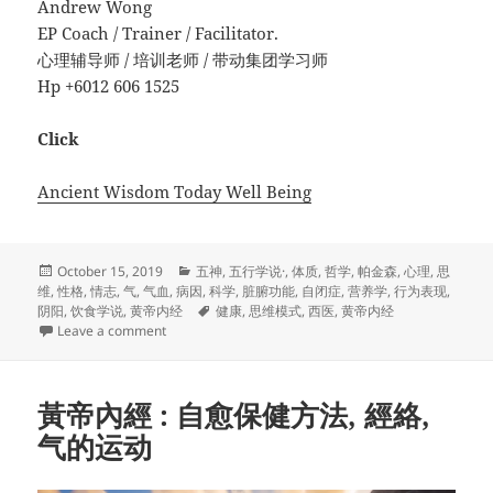
Andrew Wong
EP Coach / Trainer / Facilitator.
心理辅导师 / 培训老师 / 带动集团学习师
Hp +6012 606 1525
Click
Ancient Wisdom Today Well Being
Posted
Categories
October 15, 2019
五神
,
五行学说·
,
体质
,
哲学
,
帕金森
,
心理
,
思
on
维
,
性格
,
情志
,
气
,
气血
,
病因
,
科学
,
脏腑功能
,
自闭症
,
营养学
,
行为表现
,
Tags
阴阳
,
饮食学说
,
黄帝内经
健康
,
思维模式
,
西医
,
黄帝内经
on 健康需要信念的转移
Leave a comment
黃帝內經 : 自愈保健方法, 經絡,
气的运动