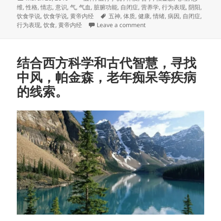
on
维
,
性格
,
情志
,
意识
,
气
,
气血
,
脏腑功能
,
自闭症
,
营养学
,
行为表现
,
阴阳
,
Tags
饮食学说
,
饮食学说
,
黄帝内经
五神
,
体质
,
健康
,
情绪
,
病因
,
自闭症
,
on 黄帝内经第一课程
行为表现
,
饮食
,
黄帝内经
Leave a comment
结合西方科学和古代智慧，寻找
中风，帕金森，老年痴呆等疾病
的线索。