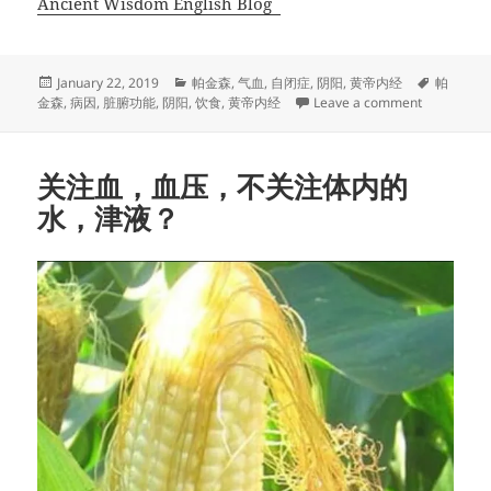
Ancient Wisdom English Blog
Posted
Categories
Tags
January 22, 2019
帕金森
,
气血
,
自闭症
,
阴阳
,
黄帝内经
帕
on
on 结合
金森
,
病因
,
脏腑功能
,
阴阳
,
饮食
,
黄帝内经
Leave a comment
关注血，血压，不关注体内的
水，津液？