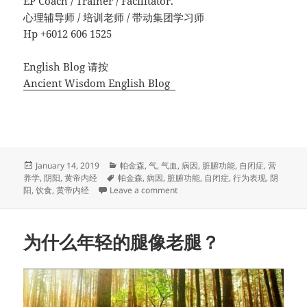
EP Coach / Trainer / Facilitator.
心理辅导师 / 培训老师 / 带动集团学习师
Hp +6012 606 1525
English Blog 请按
Ancient Wisdom English Blog
Posted
Categories
January 14, 2019
帕金森
,
气
,
气血
,
病因
,
脏腑功能
,
自闭症
,
营
on
Tags
养学
,
阴阳
,
黄帝内经
帕金森
,
病因
,
脏腑功能
,
自闭症
,
行为表现
,
阴
on 继续驾驶汽车，以免它停止？
阳
,
饮食
,
黄帝内经
Leave a comment
为什么年轻的腿像老腿？