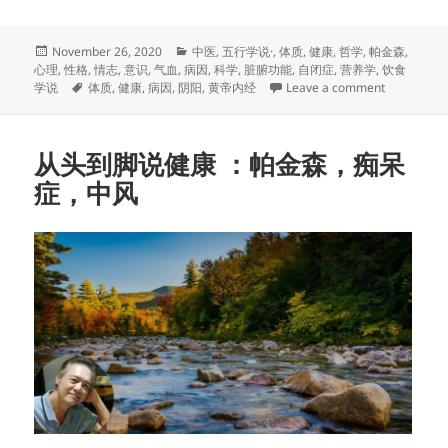
Posted
Categories
November 26, 2020
中医
,
五行学说·
,
体质
,
健康
,
哲学
,
帕金森
,
on
心理
,
性格
,
情志
,
意识
,
气血
,
病因
,
科学
,
脏腑功能
,
自闭症
,
营养学
,
饮食
Tags
on 自身
学说
体质
,
健康
,
病因
,
阴阳
,
黄帝内经
Leave a comment
从头到脚说健康 ：帕金森，痴呆
症，中风