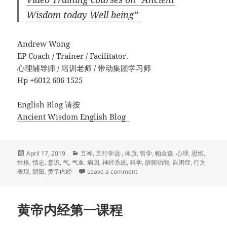
Wisdom today Well being”
Andrew Wong
EP Coach / Trainer / Facilitator.
心理辅导师 / 培训老师 / 带动集团学习师
Hp +6012 606 1525
English Blog 请按
Ancient Wisdom English Blog
Posted
Categories
April 17, 2019
五神
,
五行学说·
,
体质
,
哲学
,
帕金森
,
心理
,
思维
,
on
性格
,
情志
,
意识
,
气
,
气血
,
病因
,
神经系统
,
科学
,
脏腑功能
,
自闭症
,
行为
on 黃帝內經 : 自愈保健方法, 經絡
表现
,
阴阳
,
黄帝内经
Leave a comment
黄帝内经第一课程