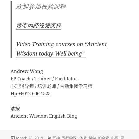
欢迎参加视频课程
黄帝内经视频课程
Video Training
courses on “Ancient
Wisdom today Well being”
Andrew Wong
EP Coach / Trainer / Facilitator.
心理辅导师 / 培训老师 / 带动集团学习师
Hp +6012 606 1525
请按
Ancient Wisdom English Blog
Posted
Categories
March 28, 2019
五神
,
五行学说·
,
体质
,
哲学
,
帕金森
,
心理
,
思