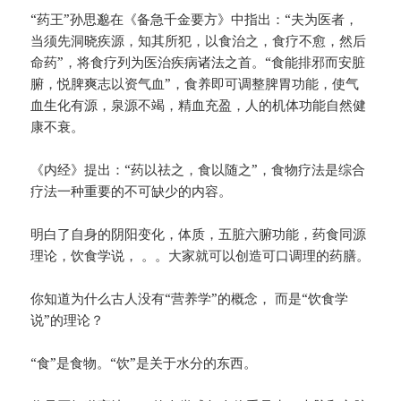
“药王”孙思邈在《备急千金要方》中指出：“夫为医者，
当须先洞晓疾源，知其所犯，以食治之，食疗不愈，然后
命药”，将食疗列为医治疾病诸法之首。“食能排邪而安脏
腑，悦脾爽志以资气血”，食养即可调整脾胃功能，使气
血生化有源，泉源不竭，精血充盈，人的机体功能自然健
康不衰。
《内经》提出：“药以祛之，食以随之”，食物疗法是综合
疗法一种重要的不可缺少的内容。
明白了自身的阴阳变化，体质，五脏六腑功能，药食同源
理论，饮食学说， 。。大家就可以创造可口调理的药膳。
你知道为什么古人没有“营养学”的概念， 而是“饮食学
说”的理论？
“食”是食物。“饮”是关于水分的东西。