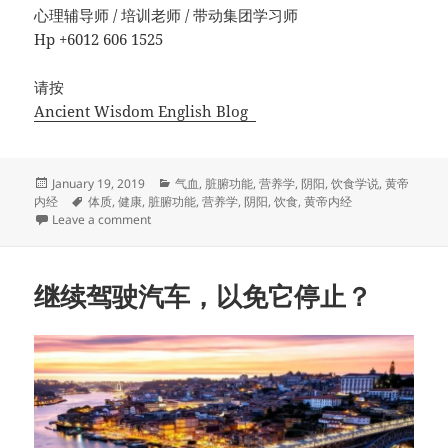
心理辅导师 / 培训老师 / 带动集团学习师
Hp +6012 606 1525
请按
Ancient Wisdom English Blog
Posted
Categories
January 19, 2019
气血
,
脏腑功能
,
营养学
,
阴阳
,
饮食学说
,
黄帝
on
Tags
内经
体质
,
健康
,
脏腑功能
,
营养学
,
阴阳
,
饮食
,
黄帝内经
on 关注血，血压，不关注体内的水，津液？
Leave a comment
继续驾驶汽车，以免它停止？